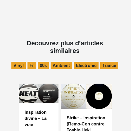
Découvrez plus d’articles
similaires
Vinyl
Fr
00s
Ambient
Electronic
Trance
Inspiration
Strike – Inspiration
divine – La
(Remo-Con contre
voie
Toshio Ueki