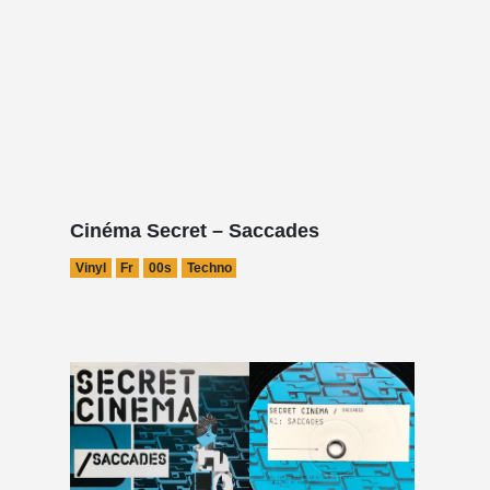
Cinéma Secret – Saccades
Vinyl
Fr
00s
Techno