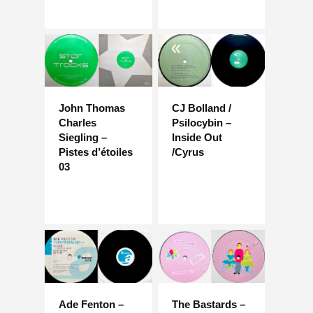
John Thomas
CJ Bolland /
Charles
Psilocybin –
Siegling –
Inside Out
Pistes d’étoiles
/Cyrus
03
Ade Fenton –
The Bastards –