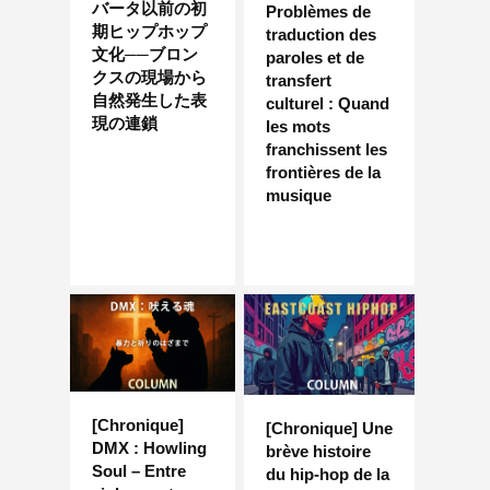
バータ以前の初
Problèmes de
期ヒップホップ
traduction des
文化──ブロン
paroles et de
クスの現場から
transfert
自然発生した表
culturel : Quand
現の連鎖
les mots
franchissent les
frontières de la
musique
[Chronique]
[Chronique] Une
DMX : Howling
brève histoire
Soul – Entre
du hip-hop de la