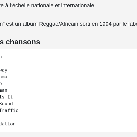
 à l’échelle nationale et internationale.
n” est un album Reggae/Africain sorti en 1994 par le l
es chansons


ay

ma



an

s It

ound

Traffic
