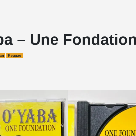
ba – Une Fondatio
can
Reggae