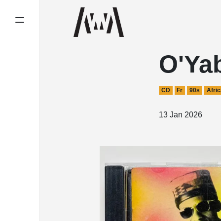
O'Ya
CD
Fr
90s
Afri
13 Jan 2026