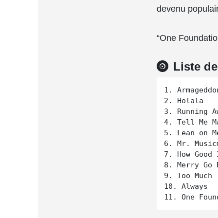
devenu populaire
“One Foundatio
Liste d
1. Armageddon
2. Holala

3. Running Aw
4. Tell Me Ma
5. Lean on Me
6. Mr. Musicm
7. How Good I
8. Merry Go R
9. Too Much 
10. Always
