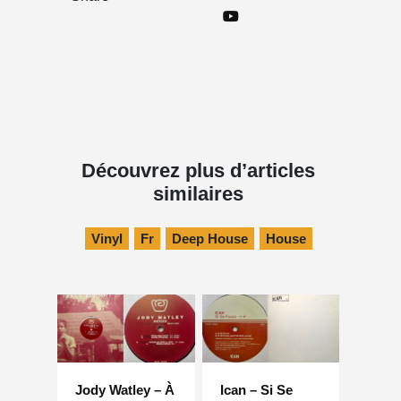
Découvrez plus d’articles
similaires
Vinyl
Fr
Deep House
House
Jody Watley – À
Ican – Si Se