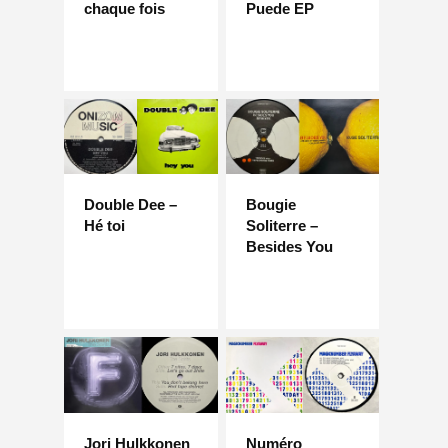
chaque fois
Puede EP
Double Dee –
Bougie
Hé toi
Soliterre –
Besides You
Jori Hulkkonen
Numéro