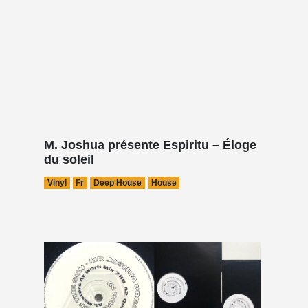
M. Joshua présente Espiritu – Éloge
du soleil
Vinyl
Fr
Deep House
House