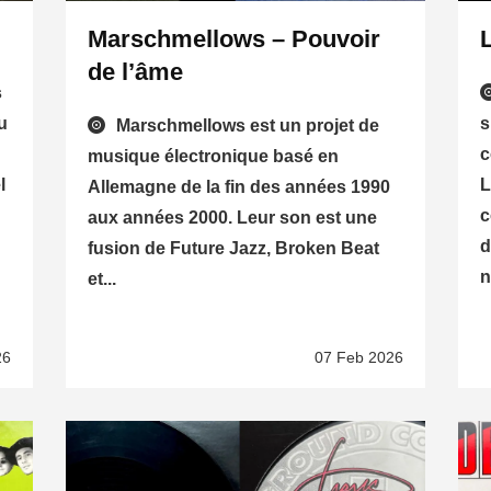
Marschmellows – Pouvoir
de l’âme
s
u
s
Marschmellows est un projet de
c
musique électronique basé en
l
L
Allemagne de la fin des années 1990
c
aux années 2000. Leur son est une
d
fusion de Future Jazz, Broken Beat
n
et...
26
07 Feb 2026