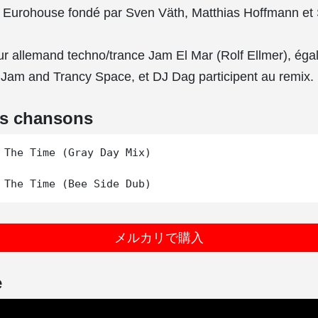
e Eurohouse fondé par Sven Väth, Matthias Hoffmann et S
r allemand techno/trance Jam El Mar (Rolf Ellmer), ég
Jam and Trancy Space, et DJ Dag participent au remix.
es chansons
 The Time (Gray Day Mix)

メルカリで購入
e