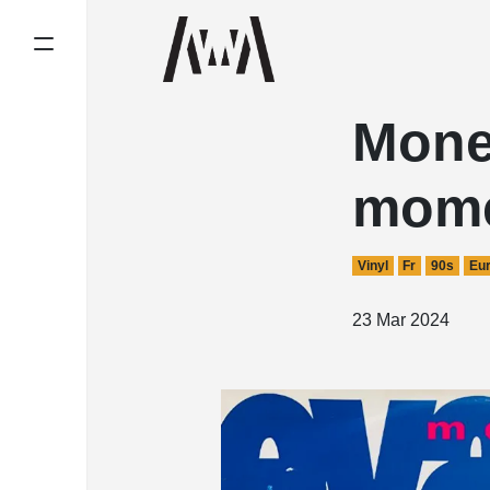
Monet
mome
Vinyl
Fr
90s
Eu
23 Mar 2024