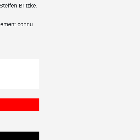
teffen Britzke.
alement connu