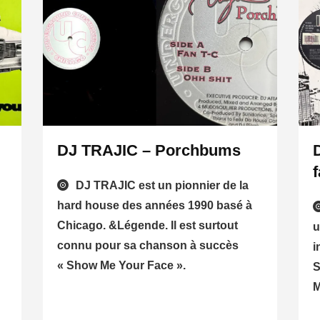
DJ TRAJIC – Porchbums
f
DJ TRAJIC est un pionnier de la
hard house des années 1990 basé à
Chicago. &Légende. Il est surtout
u
connu pour sa chanson à succès
i
« Show Me Your Face ».
S
M