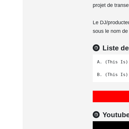
projet de trans
Le DJ/producteu
sous le nom de 
Liste d
A. (This Is)
Youtub