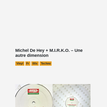
Michel De Hey + M.I.R.K.O. – Une
autre dimension
Vinyl
Fr
00s
Techno