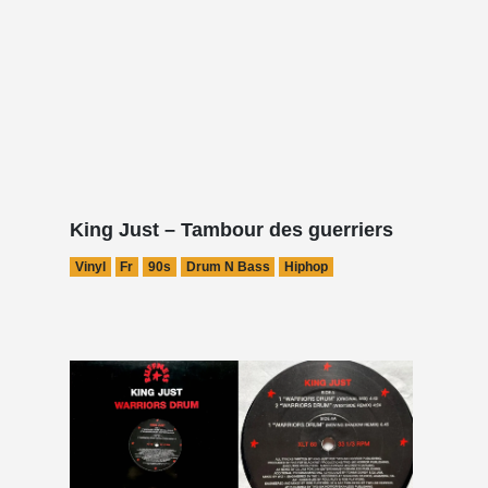
King Just – Tambour des guerriers
Vinyl
Fr
90s
Drum N Bass
Hiphop