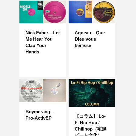
Nick Faber – Let
Agneau – Que
Me Hear You
Dieu vous
Clap Your
bénisse
Hands
Boymerang –
【コラム】 Lo-
Pro-ActivEP
Fi Hip Hop /
Chillhop（宅録
ビート文化）