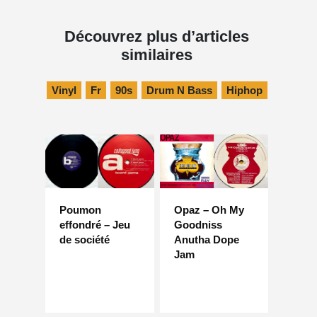
Découvrez plus d’articles
similaires
Vinyl
Fr
90s
Drum N Bass
Hiphop
Poumon
Opaz – Oh My
effondré – Jeu
Goodniss
de société
Anutha Dope
Jam