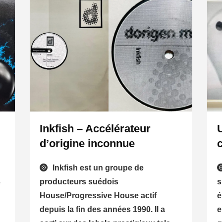
Inkfish – Accélérateur
d’origine inconnue
Inkfish est un groupe de
producteurs suédois
s
e
House/Progressive House actif
é
depuis la fin des années 1990. Il a
e