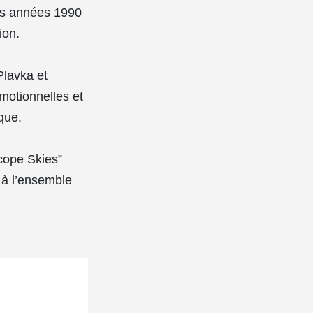
les années 1990
ion.
Plavka et
motionnelles et
que.
cope Skies”
 à l’ensemble