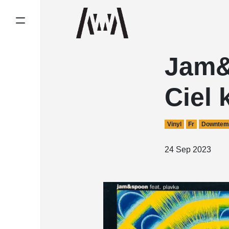
Jam&
Ciel 
Vinyl
Fr
Downtem
24 Sep 2023