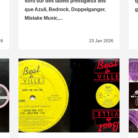
sorti sur des labels prestigieux tels
q
que Azuli, Bedrock, Doppelganger,
g
Mistake Music,...
26
23 Jan 2026