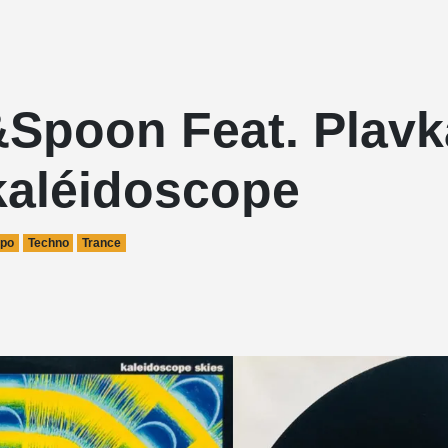
Spoon Feat. Plavk
kaléidoscope
po
Techno
Trance