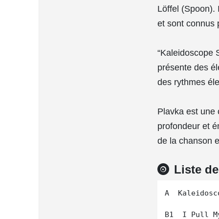
Löffel (Spoon).
et sont connus 
“Kaleidoscope 
présente des é
des rythmes éle
Plavka est une 
profondeur et 
de la chanson e
Liste d
A  Kaleidosc
B1  I Pull M