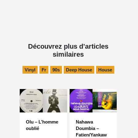
Découvrez plus d’articles
similaires
Vinyl
Fr
90s
Deep House
House
Olu – L’homme
Nahawa
oublié
Doumbia –
Fatien/Yankaw