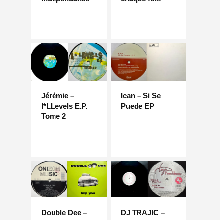
Jérémie –
Ican – Si Se
I*LLevels E.P.
Puede EP
Tome 2
Double Dee –
DJ TRAJIC –