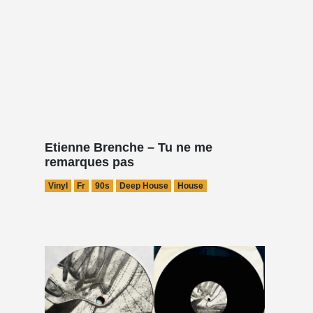
Etienne Brenche – Tu ne me
remarques pas
Vinyl
Fr
90s
Deep House
House