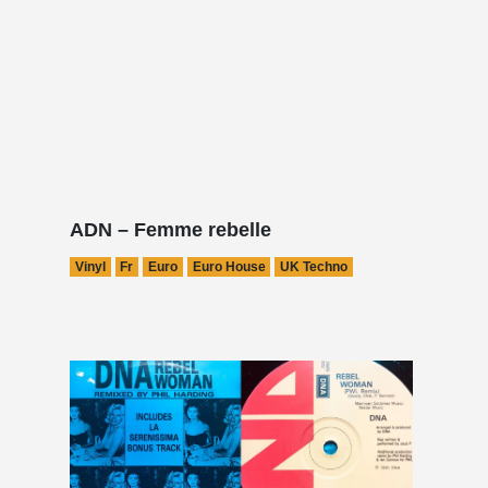
ADN – Femme rebelle
Vinyl
Fr
Euro
Euro House
UK Techno