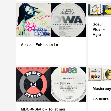
Soeur
Plus! –
Agio
Alexia – Euh La La La
Masterboy
–
Couleurs
MDC-X-Static – Toi et moi