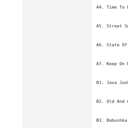
A4. Time To 
A5. Street Sw
A6. State Of 
A7. Keep On 
B1. Java Junk
B2. Old And G
B3. Babushka
