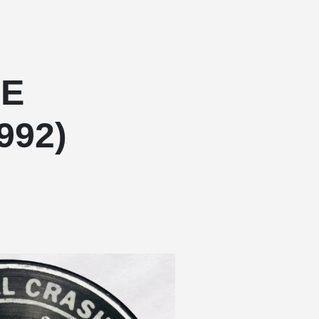
LE
992)