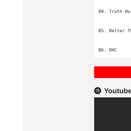
B4. Truth Hur
B5. Better T
Youtub