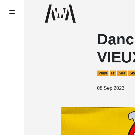
Danc
VIEU
Vinyl
Fr
Ska
Sk
08 Sep 2023