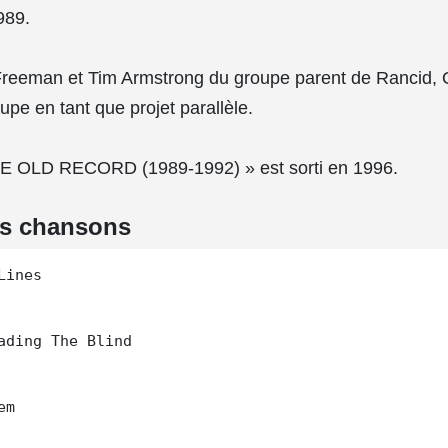
989.
reeman et Tim Armstrong du groupe parent de Rancid, O
upe en tant que projet parallèle.
E OLD RECORD (1989-1992) » est sorti en 1996.
es chansons
ines

ading The Blind

m
