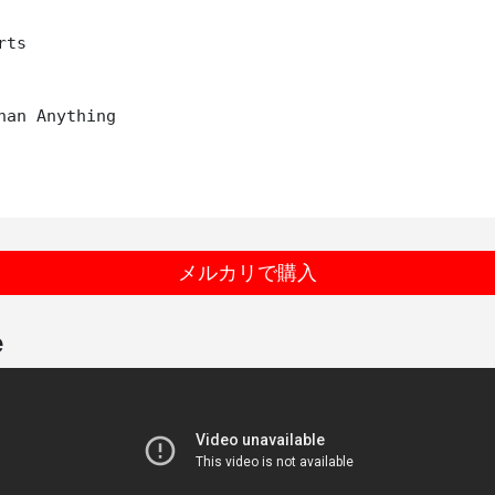
ts

han Anything

メルカリで購入
e