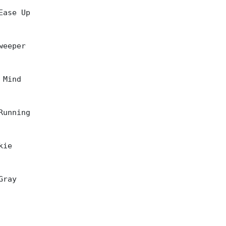
Ease Up

eeper

Mind

Running

ie

ray
