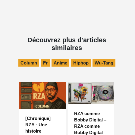
Découvrez plus d’articles
similaires
Column
Fr
Anime
Hiphop
Wu-Tang
RZA comme
[Chronique]
Bobby Digital –
RZA : Une
RZA comme
histoire
Bobby Digital