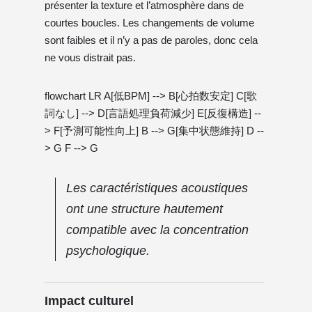
présenter la texture et l’atmosphère dans de
courtes boucles. Les changements de volume
sont faibles et il n’y a pas de paroles, donc cela
ne vous distrait pas.
flowchart LR A[低BPM] --> B[心拍数安定] C[歌
詞なし] --> D[言語処理負荷減少] E[反復構造] --
> F[予測可能性向上] B --> G[集中状態維持] D --
> G F --> G
Les caractéristiques acoustiques
ont une structure hautement
compatible avec la concentration
psychologique.
Impact culturel