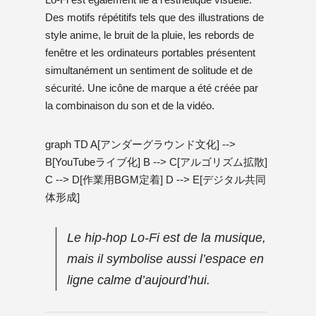
Des motifs répétitifs tels que des illustrations de
style anime, le bruit de la pluie, les rebords de
fenêtre et les ordinateurs portables présentent
simultanément un sentiment de solitude et de
sécurité. Une icône de marque a été créée par
la combinaison du son et de la vidéo.
graph TD A[アンダーグラウンド文化] -->
B[YouTubeライブ化] B --> C[アルゴリズム拡散]
C --> D[作業用BGM定着] D --> E[デジタル共同
体形成]
Le hip-hop Lo-Fi est de la musique,
mais il symbolise aussi l’espace en
ligne calme d’aujourd’hui.