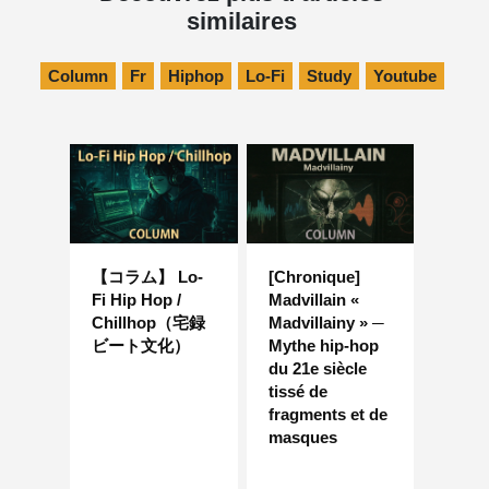
similaires
Column
Fr
Hiphop
Lo-Fi
Study
Youtube
【コラム】 Lo-
[Chronique]
Fi Hip Hop /
Madvillain «
Chillhop（宅録
Madvillainy » ─
ビート文化）
Mythe hip-hop
du 21e siècle
tissé de
fragments et de
masques