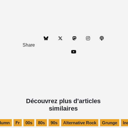
Share
Découvrez plus d’articles
similaires
lumn
Fr
00s
80s
90s
Alternative Rock
Grunge
In