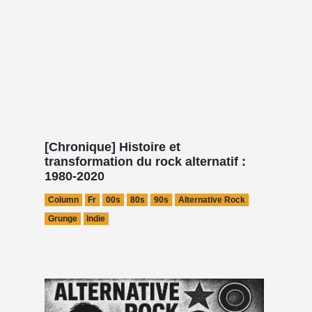
[Chronique] Histoire et
transformation du rock alternatif :
1980-2020
Column
Fr
00s
80s
90s
Alternative Rock
Grunge
Indie