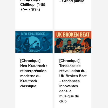
– Grand public
Chillhop（宅録
ビート文化）
[Chronique]
[Chronique]
Neo-Krautrock :
Tendance de
réinterprétation
réévaluation du
moderne du
UK Broken Beat
Krautrock
– tendances
classique
innovantes
dans la
musique de
club