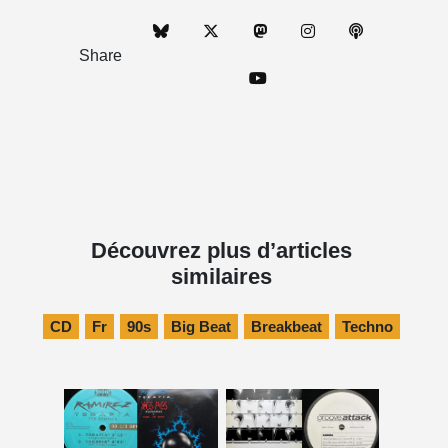
Share
Découvrez plus d’articles
similaires
CD
Fr
90s
Big Beat
Breakbeat
Techno