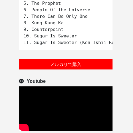
5. The Prophet

6. People Of The Universe

7. There Can Be Only One

8. Kung Kung Ka

9. Counterpoint

10. Sugar Is Sweeter

メルカリで購入
Youtube