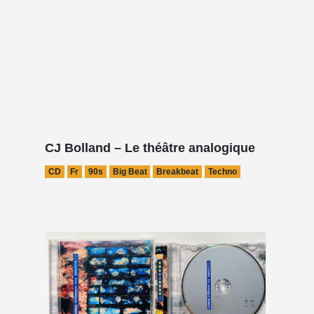
CJ Bolland – Le théâtre analogique
CD
Fr
90s
Big Beat
Breakbeat
Techno