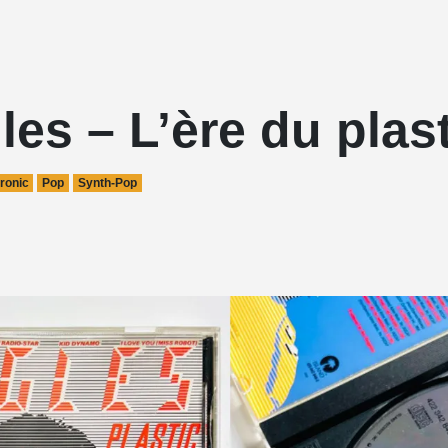
es – L’ère du plas
ronic
Pop
Synth-Pop