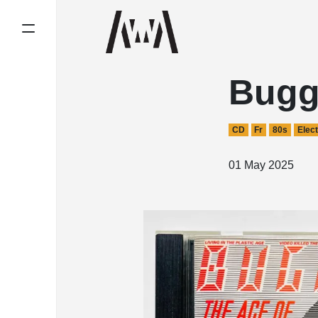
Buggl
CD
Fr
80s
Elect
01 May 2025