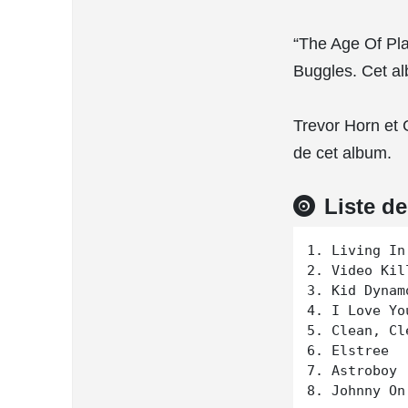
“The Age Of Pla
Buggles. Cet al
Trevor Horn et 
de cet album.
Liste d
1. Living In
2. Video Kil
3. Kid Dynamo
4. I Love Yo
5. Clean, Cle
6. Elstree

7. Astroboy 