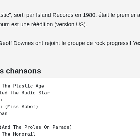
stic”, sorti par Island Records en 1980, était le premier
bum est une réédition (version US).
Geoff Downes ont rejoint le groupe de rock progressif Yes
es chansons
 The Plastic Age

led The Radio Star



u (Miss Robot)

an

(And The Proles On Parade)
