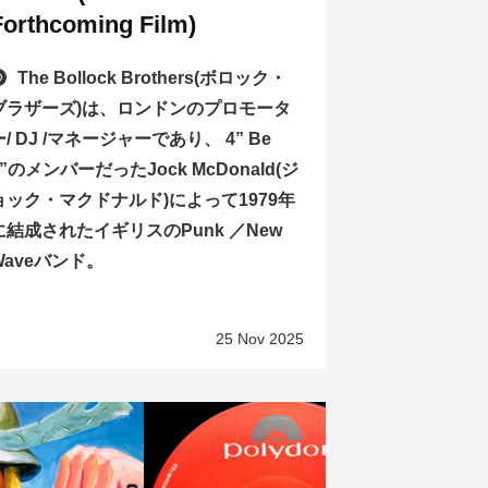
Forthcoming Film)
The Bollock Brothers(ボロック・
ブラザーズ)は、ロンドンのプロモータ
ー/ DJ /マネージャーであり、 4” Be
2”のメンバーだったJock McDonald(ジ
ョック・マクドナルド)によって1979年
に結成されたイギリスのPunk ／New
Waveバンド。
25 Nov 2025