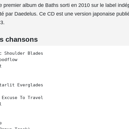
le premier album de Baths sorti en 2010 sur le label ind
té par Daedelus. Ce CD est une version japonaise publi
3.
es chansons
c Shoulder Blades

oodflow



tarlit Everglades

 Excuse To Travel




