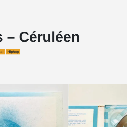
s – Céruléen
al
Hiphop