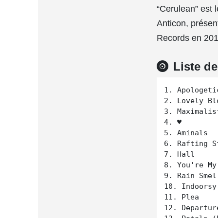
“Cerulean” est 
Anticon, présen
Records en 201
Liste d
1. Apologeti
2. Lovely Bl
3. Maximalist
4. ♥

5. Aminals

6. Rafting S
7. Hall

8. You're My
9. Rain Smell
10. Indoorsy

11. Plea

12. Departure