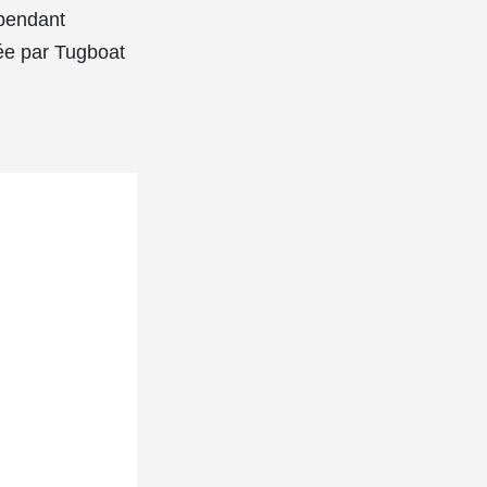
épendant
ée par Tugboat