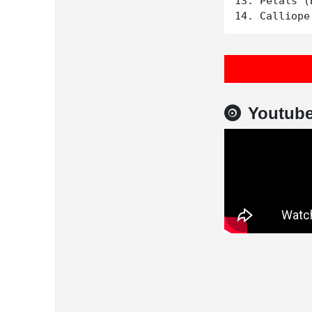
13. Petals (
Youtub