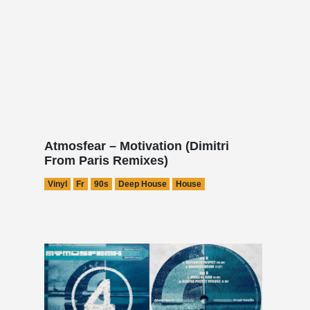
Atmosfear – Motivation (Dimitri
From Paris Remixes)
Vinyl
Fr
90s
Deep House
House