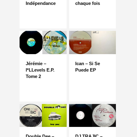
Indépendance
chaque fois
Jérémie –
Ican – Si Se
I*LLevels E.P.
Puede EP
Tome 2
Double Dee –
DJ TRAJIC –