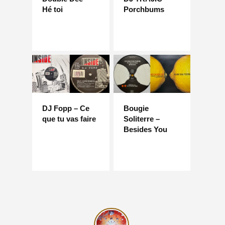
Hé toi
Porchbums
DJ Fopp – Ce
Bougie
que tu vas faire
Soliterre –
Besides You