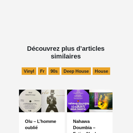
Découvrez plus d’articles
similaires
Vinyl
Fr
90s
Deep House
House
Olu – L’homme
Nahawa
oublié
Doumbia –