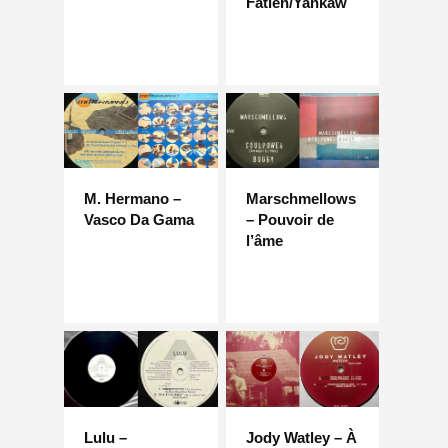
Fatien/Yankaw
M. Hermano –
Marschmellows
Vasco Da Gama
– Pouvoir de
l’âme
Lulu –
Jody Watley – À