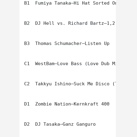
B1  Fumiya Tanaka–Hi Hat Sorted One

B2  DJ Hell vs. Richard Bartz–1,2,3,4 (Bo
B3  Thomas Schumacher–Listen Up

C1  WestBam–Love Bass (Love Dub Mix)

C2  Takkyu Ishino–Suck Me Disco (Takkyu I
D1  Zombie Nation–Kernkraft 400

D2  DJ Tasaka–Ganz Ganguro
