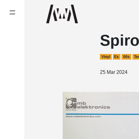
Spir
Vinyl
Es
00s
Te
25 Mar 2024