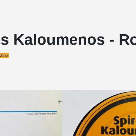
os Kaloumenos - Ro
chno