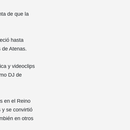
nta de que la
eció hasta
s de Atenas.
ca y videoclips
como DJ de
s en el Reino
y se convirtió
mbién en otros