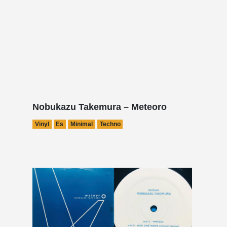
Nobukazu Takemura – Meteoro
Vinyl
Es
Minimal
Techno