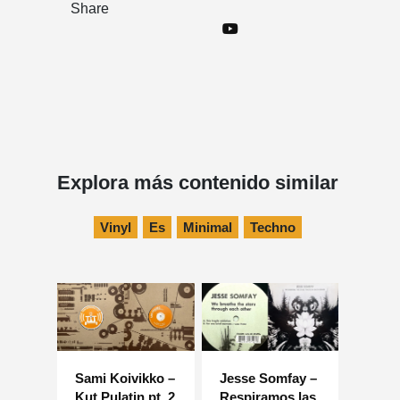
Share
Explora más contenido similar
Vinyl
Es
Minimal
Techno
Sami Koivikko –
Jesse Somfay –
Kut Pulatin pt. 2
Respiramos las