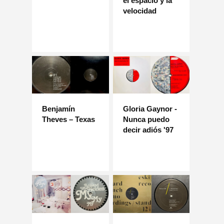
el espacio y la
velocidad
Benjamín
Gloria Gaynor -
Theves – Texas
Nunca puedo
decir adiós '97