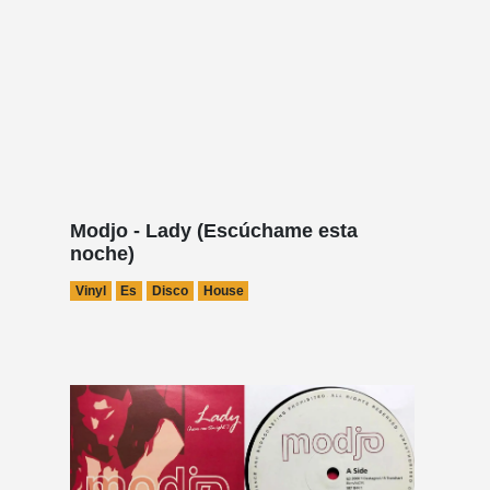
Modjo - Lady (Escúchame esta
noche)
Vinyl
Es
Disco
House