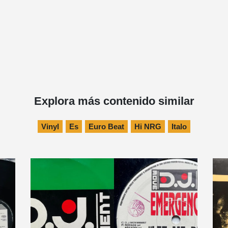
Explora más contenido similar
Vinyl
Es
Euro Beat
Hi NRG
Italo