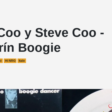
Coo y Steve Coo -
rín Boogie
t
Hi NRG
Italo