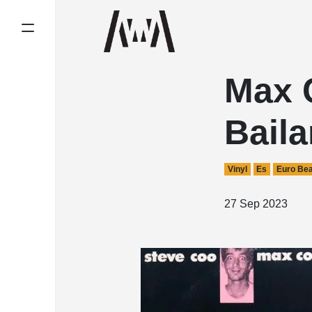
Max 
Baila
Vinyl
Es
Euro Bea
27 Sep 2023