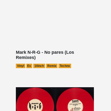
Mark N-R-G - No pares (Los
Remixes)
Vinyl
Es
10inch
Remix
Techno