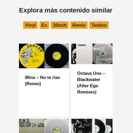
Explora más contenido similar
Vinyl
Es
10inch
Remix
Techno
Octava Uno –
Winx – No te rías
Blackwater
(Remix)
(Alter Ego
Remixes)