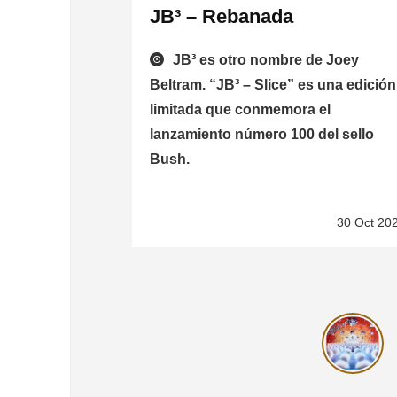
JB³ – Rebanada
JB³ es otro nombre de Joey
Beltram. “JB³ – Slice” es una edición
limitada que conmemora el
lanzamiento número 100 del sello
Bush.
30 Oct 20