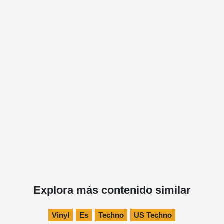
Explora más contenido similar
Vinyl
Es
Techno
US Techno