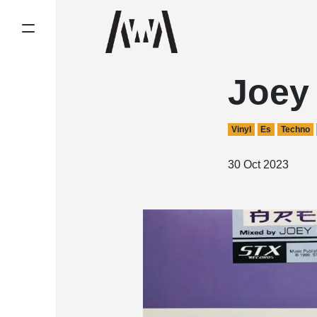
Joey
Vinyl
Es
Techno
30 Oct 2023