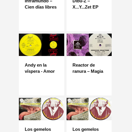
Inframundo –
Dibu-Z –
Cien días libres
X...Y...Zet EP
Andy en la
Reactor de
víspera - Amor
ranura – Magia
Los gemelos
Los gemelos