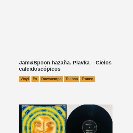
Jam&Spoon hazaña. Plavka – Cielos
caleidoscópicos
Vinyl
Es
Downtempo
Techno
Trance