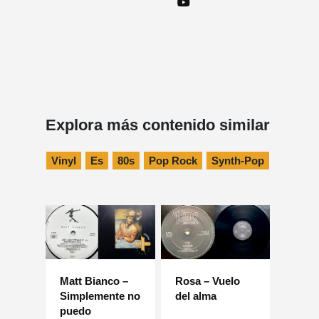
Explora más contenido similar
Vinyl
Es
80s
Pop Rock
Synth-Pop
Matt Bianco –
Rosa – Vuelo
Simplemente no
del alma
puedo