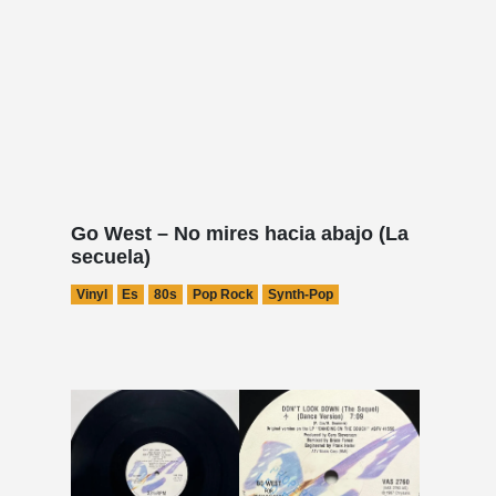
Go West – No mires hacia abajo (La
secuela)
Vinyl
Es
80s
Pop Rock
Synth-Pop