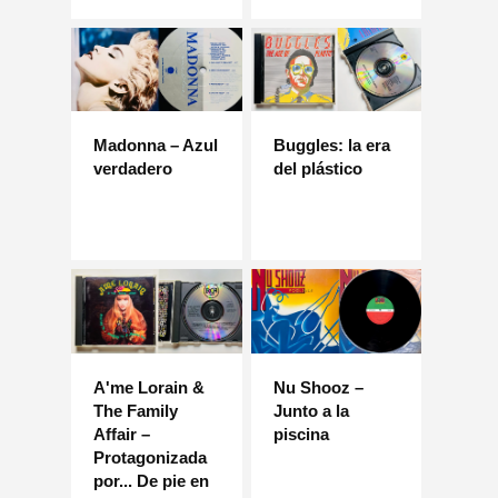
Madonna – Azul
Buggles: la era
verdadero
del plástico
A'me Lorain &
Nu Shooz –
The Family
Junto a la
Affair –
piscina
Protagonizada
por... De pie en