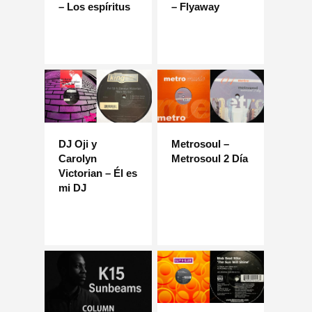
– Los espíritus
– Flyaway
DJ Oji y
Metrosoul –
Carolyn
Metrosoul 2 Día
Victorian – Él es
mi DJ