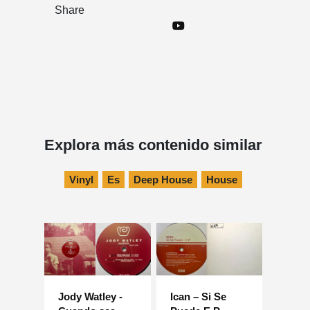
Share
Explora más contenido similar
Vinyl
Es
Deep House
House
Jody Watley -
Ican – Si Se