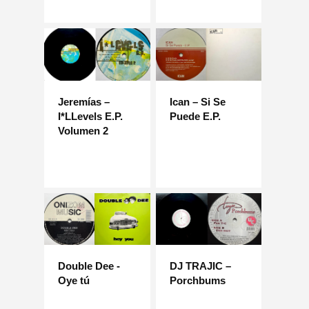
Jeremías –
Ican – Si Se
I*LLevels E.P.
Puede E.P.
Volumen 2
Double Dee -
DJ TRAJIC –
Oye tú
Porchbums