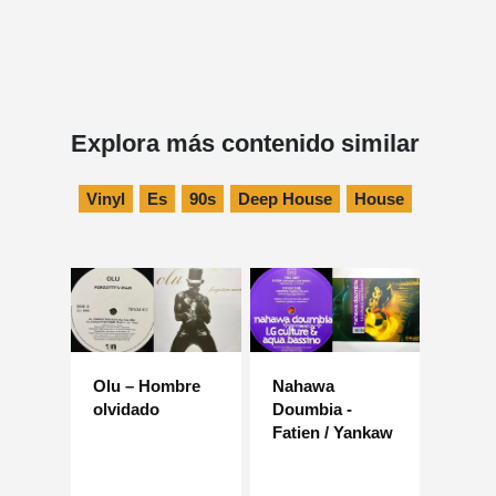
Explora más contenido similar
Vinyl
Es
90s
Deep House
House
Olu – Hombre
Nahawa
olvidado
Doumbia -
Fatien / Yankaw