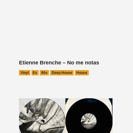
Etienne Brenche – No me notas
Vinyl
Es
90s
Deep House
House