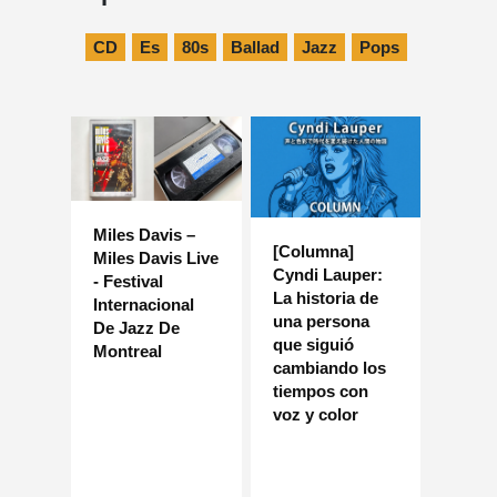
CD
Es
80s
Ballad
Jazz
Pops
Miles Davis –
[Columna]
Miles Davis Live
Cyndi Lauper:
- Festival
La historia de
Internacional
una persona
De Jazz De
que siguió
Montreal
cambiando los
tiempos con
voz y color