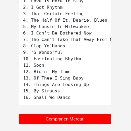
1. Love Is Here To Stay

2. I Got Rhythm

3. That Certain Feeling

4. The Half Of It, Dearie, Blues

5. My Cousin In Milwaukee

6. I Can't Be Bothered Now

7. The Can't Take That Away From Me

8. Clap Yo'Hands

9. 'S Wonderful

10. Fascinating Rhythm

11. Soon

12. Bidin' My Time

13. Of Thee I Sing Baby

14. Things Are Looking Up

15. By Strauss

Comprar en Mercari