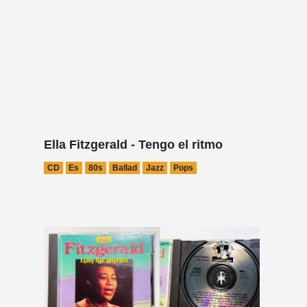
Ella Fitzgerald - Tengo el ritmo
CD
Es
80s
Ballad
Jazz
Pops