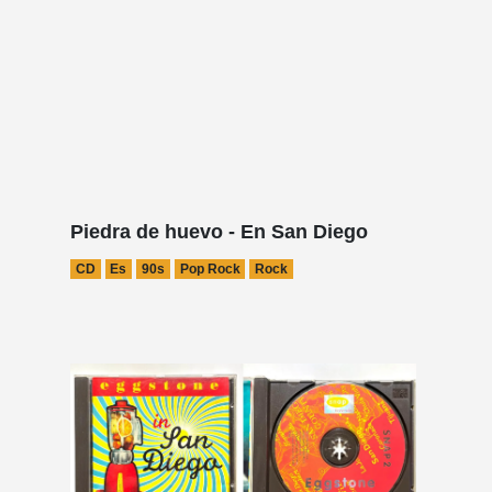
Piedra de huevo - En San Diego
CD
Es
90s
Pop Rock
Rock