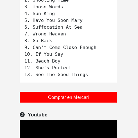
2. Shooting Time

3. Those Words

4. Sun King

5. Have You Seen Mary

6. Suffocation At Sea

7. Wrong Heaven

8. Go Back

9. Can't Come Close Enough

10. If You Say

11. Beach Boy

12. She's Perfect

Comprar en Mercari
Youtube