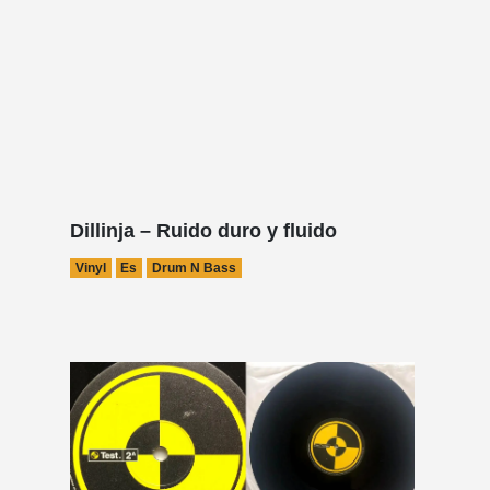
Dillinja – Ruido duro y fluido
Vinyl
Es
Drum N Bass