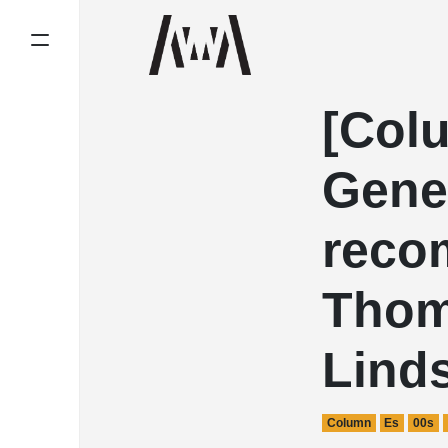
[Col
Gene
reco
Thom
Lind
Column
Es
00s