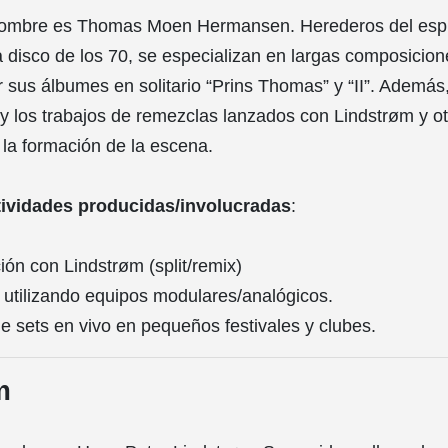
ombre es Thomas Moen Hermansen. Herederos del espíri
ca disco de los 70, se especializan en largas composicion
 sus álbumes en solitario “Prins Thomas” y “II”. Además,
y los trabajos de remezclas lanzados con Lindstrøm y o
 la formación de la escena.
tividades producidas/involucradas
:
ón con Lindstrøm (split/remix)
a utilizando equipos modulares/analógicos.
e sets en vivo en pequeños festivales y clubes.
m