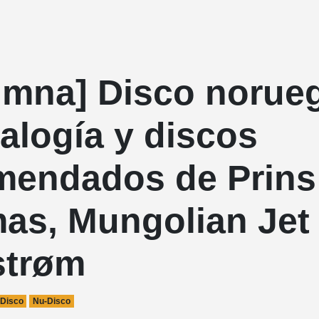
umna] Disco norue
alogía y discos
mendados de Prins
as, Mungolian Jet 
strøm
Disco
Nu-Disco