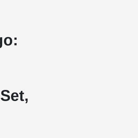
go:
Set,