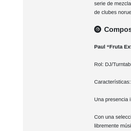
serie de mezcla
de clubes noru
Compos
Paul “Fruta E
Rol: DJ/Turntabl
Características:
Una presencia i
Con una selecci
libremente músi