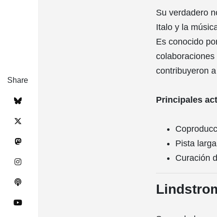
Su verdadero n
Italo y la músi
Es conocido por
colaboraciones 
contribuyeron a
Share
Principales ac
Coproducci
Pista larg
Curación d
Lindstro