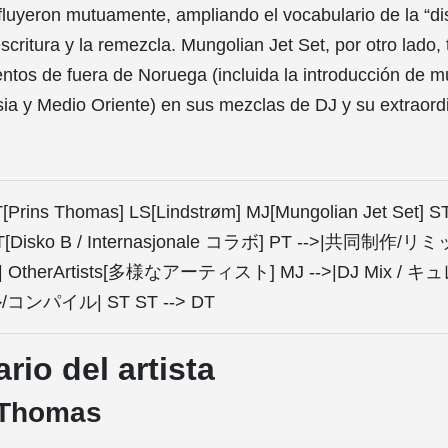
fluyeron mutuamente, ampliando el vocabulario de la “di
scritura y la remezcla. Mungolian Jet Set, por otro lado,
ntos de fuera de Noruega (incluida la introducción de m
ia y Medio Oriente) en sus mezclas de DJ y su extraordi
T[Prins Thomas] LS[Lindstrøm] MJ[Mungolian Jet Set] S
T[Disko B / Internasjonale コラボ] PT -->|共同制作/リミ
therArtists[多様なアーティスト] MJ -->|DJ Mix / 
/コンパイル| ST ST --> DT
io del artista
 Thomas