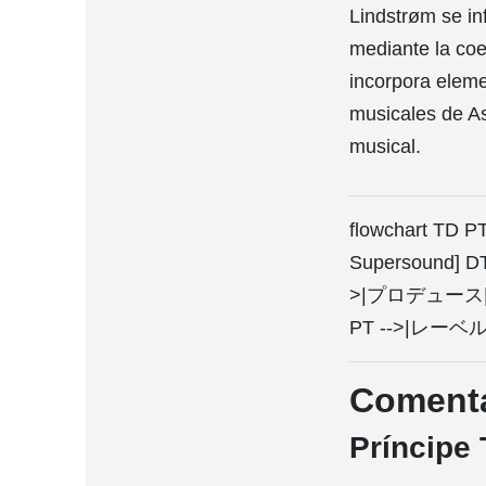
Lindstrøm se in
mediante la coe
incorpora eleme
musicales de As
musical.
flowchart TD P
Supersound] D
>|プロデュース| O
PT -->|レーベル
Comentar
Príncipe