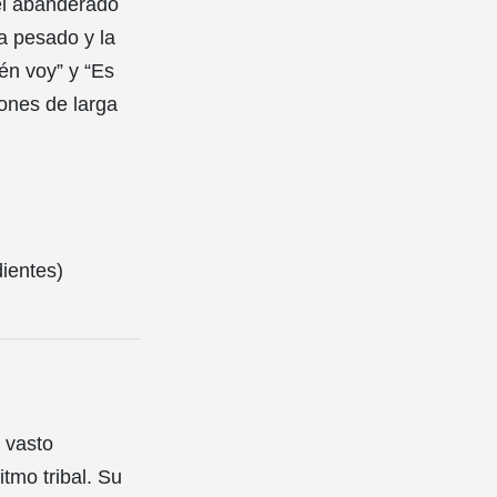
el abanderado
ía pesado y la
én voy” y “Es
iones de larga
ientes)
 vasto
tmo tribal. Su