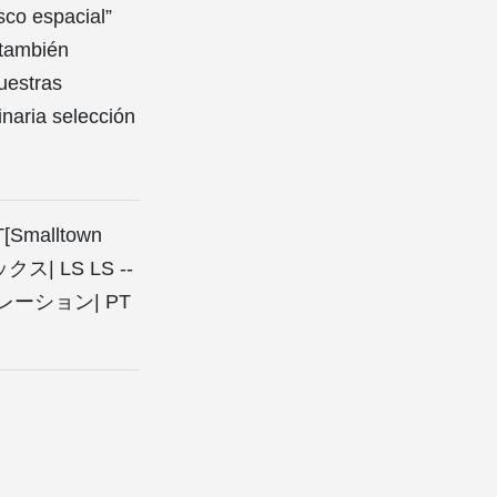
sco espacial”
 también
uestras
naria selección
T[Smalltown
ックス| LS LS --
キュレーション| PT