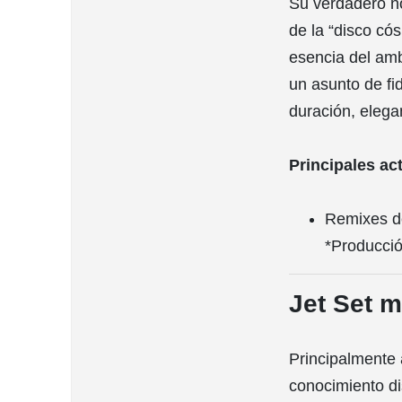
Su verdadero n
de la “disco có
esencia del amb
un asunto de fi
duración, elegan
Principales ac
Remixes de
*Producció
Jet Set 
Principalmente 
conocimiento di