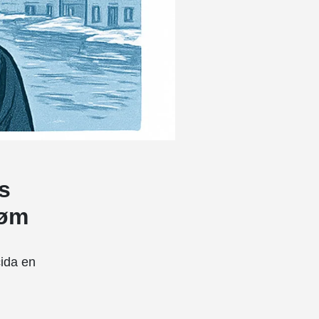
s
røm
ida en