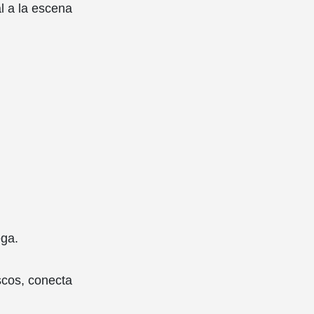
l a la escena
ega.
scos, conecta