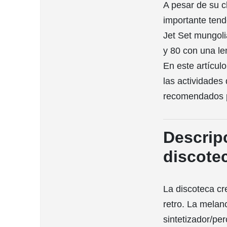
A pesar de su c
importante tend
Jet Set mungoli
y 80 con una le
En este artículo
las actividades
recomendados p
Descrip
discote
La discoteca c
retro. La melanc
sintetizador/per