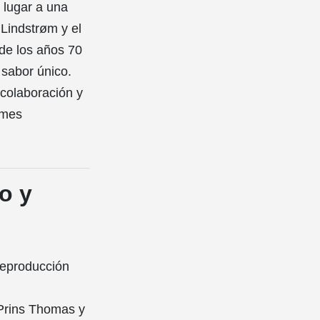
 lugar a una
 Lindstrøm y el
 de los años 70
 sabor único.
 colaboración y
umes
o y
reproducción
. Prins Thomas y