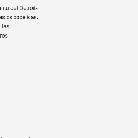
tu del Detroit-
es psicodélicas.
 las
tros