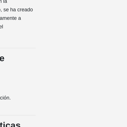
n la
, se ha creado
eamente a
el
de
ción.
ticas