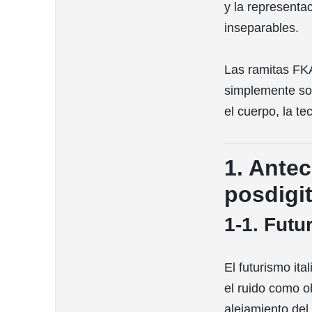
y la representa
inseparables.
Las ramitas FKA
simplemente son
el cuerpo, la te
1. Antec
posdigit
1-1. Fut
El futurismo ita
el ruido como o
alejamiento del