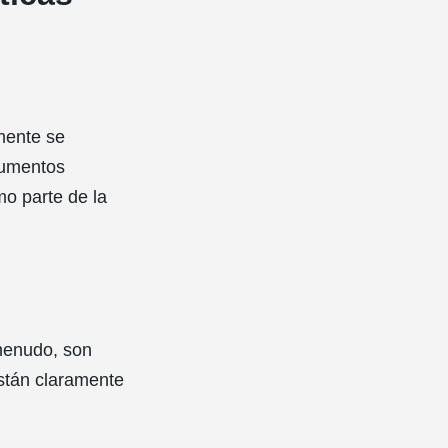
lmente se
trumentos
mo parte de la
 menudo, son
están claramente