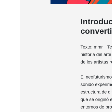
Introdu
convert
Texto: mmr｜Tema
historia del art
de los artistas r
El neofuturismo
sonido experimen
estructura de di
que se originó e
entornos de prod