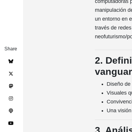
computadoras po
manipulación d
un entorno en 
través de redes
neofuturismo/po
Share
2. Defin
vanguar
Diseño de 
Visuales q
Convivenci
Una visión
3. Análi