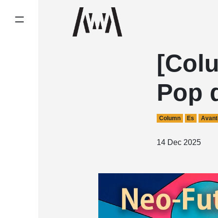
[Col
Pop 
Column
Es
Avant
14 Dec 2025