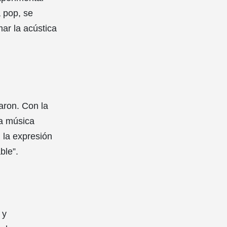
 pop, se
mar la acústica
aron. Con la
la música
n la expresión
ble”.
 y