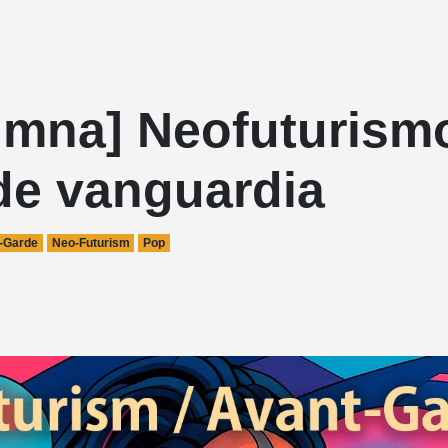
umna] Neofuturismo
de vanguardia
-Garde
Neo-Futurism
Pop