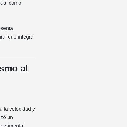
isual como
esenta
ral que integra
ismo al
, la velocidad y
izó un
xperimental