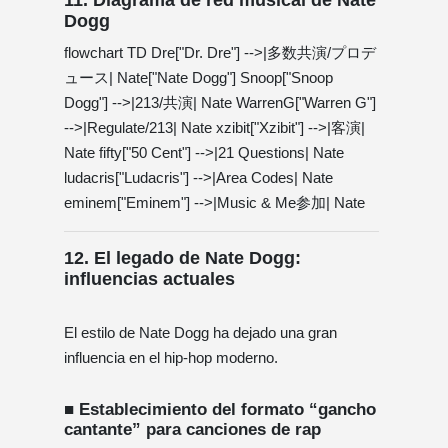
Dogg
flowchart TD Dre["Dr. Dre"] -->|多数共演/プロデ
ュース| Nate["Nate Dogg"] Snoop["Snoop
Dogg"] -->|213/共演| Nate WarrenG["Warren G"]
-->|Regulate/213| Nate xzibit["Xzibit"] -->|客演|
Nate fifty["50 Cent"] -->|21 Questions| Nate
ludacris["Ludacris"] -->|Area Codes| Nate
eminem["Eminem"] -->|Music & Me参加| Nate
12. El legado de Nate Dogg:
influencias actuales
El estilo de Nate Dogg ha dejado una gran
influencia en el hip-hop moderno.
■ Establecimiento del formato “gancho
cantante” para canciones de rap