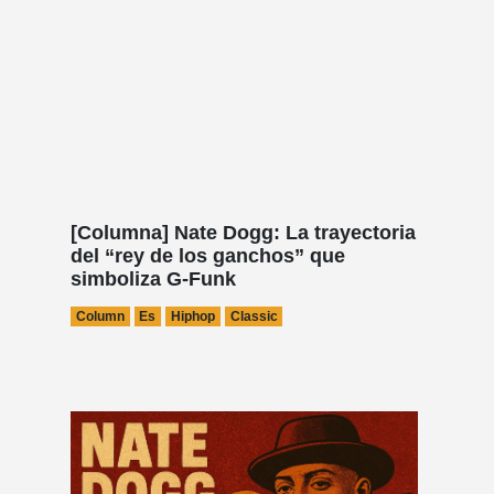
[Columna] Nate Dogg: La trayectoria
del “rey de los ganchos” que
simboliza G-Funk
Column
Es
Hiphop
Classic