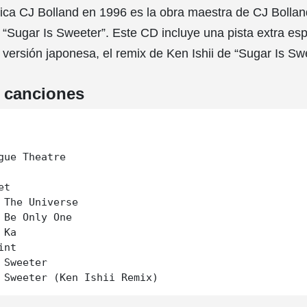
ica CJ Bolland en 1996 es la obra maestra de CJ Bollan
l “Sugar Is Sweeter”. Este CD incluye una pista extra esp
a versión japonesa, el remix de Ken Ishii de “Sugar Is Sw
e canciones
gue Theatre

t

 The Universe

 Be Only One

Ka

nt

 Sweeter
