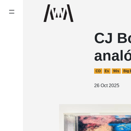
CJ Bo
anal
CD
Es
90s
Big 
26 Oct 2025