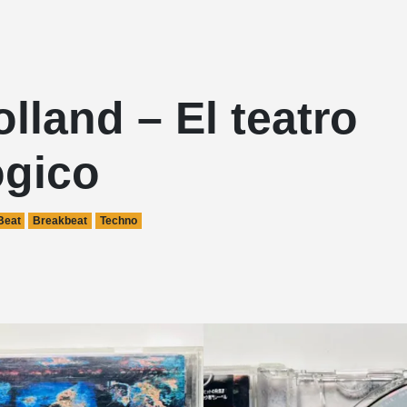
lland – El teatro
ógico
Beat
Breakbeat
Techno