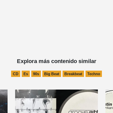
Explora más contenido similar
CD
Es
90s
Big Beat
Breakbeat
Techno