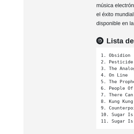
música electrón
el éxito mundia
disponible en l
Lista d
1. Obsidion

2. Pesticide

3. The Analo
4. On Line

5. The Prophe
6. People Of
7. There Can
8. Kung Kung 
9. Counterpoi
10. Sugar Is