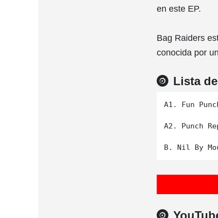
en este EP.
Bag Raiders est
conocida por u
Lista d
A1. Fun Punch
A2. Punch Rep
YouTub