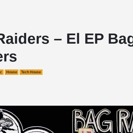
Raiders – El EP Ba
ers
ic
House
Tech House