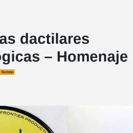
as dactilares
ógicas – Homenaje
Techno