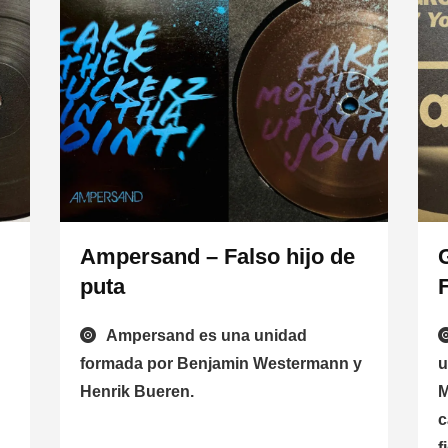
Ampersand – Falso hijo de
puta
Ampersand es una unidad
formada por Benjamin Westermann y
u
Henrik Bueren.
M
c
f