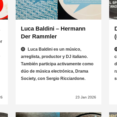
a
Luca Baldini – Hermann
D
Der Rammler
or
Luca Baldini es un músico,
e
arreglista, productor y DJ italiano.
c
También participa activamente como
d
dúo de música electrónica, Drama
r
Society, con Sergio Ricciardone.
s
26
23 Jan 2026