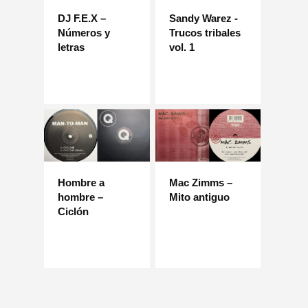
DJ F.E.X –
Sandy Warez -
Números y
Trucos tribales
letras
vol. 1
Hombre a
Mac Zimms –
hombre –
Mito antiguo
Ciclón