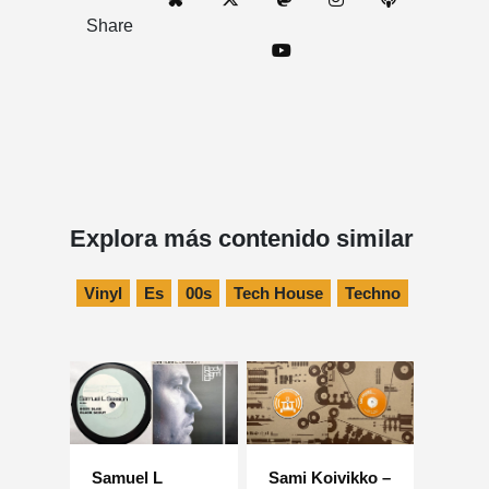
Share
Explora más contenido similar
Vinyl
Es
00s
Tech House
Techno
Samuel L
Sami Koivikko –