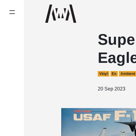
Supe
Eagl
Vinyl
En
Ambient
20 Sep 2023