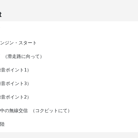
t
エンジン・スタート

グ （滑走路に向って）

録音ポイント1）

録音ポイント3）

録音ポイント2）

練中の無線交信 （コクピットにて）
