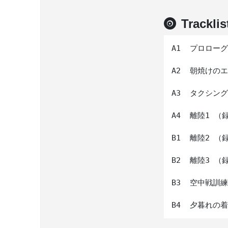
Tracklis
A1  プロローグ

A2  朝焼けの
A3  タクシン
A4  離陸1 （
B1  離陸2 （
B2  離陸3 （
B3  空中戦訓