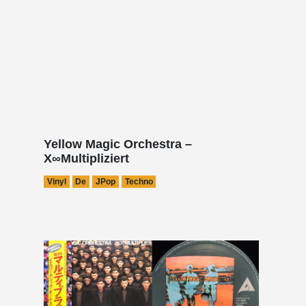
Yellow Magic Orchestra –
X∞Multipliziert
Vinyl
De
JPop
Techno