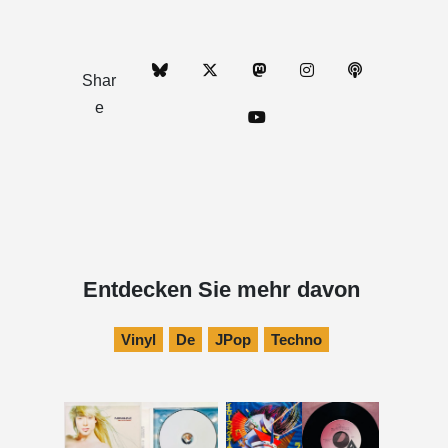
Shar
e
Entdecken Sie mehr davon
Vinyl
De
JPop
Techno