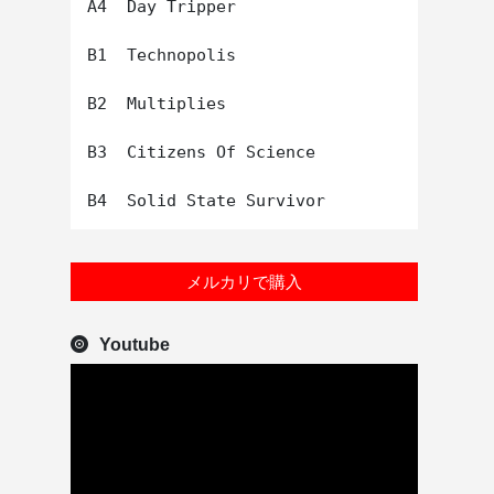
A4  Day Tripper

B1  Technopolis

B2  Multiplies

B3  Citizens Of Science

メルカリで購入
Youtube