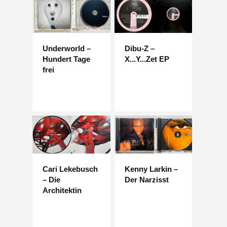
Underworld –
Dibu-Z –
Hundert Tage
X...Y...Zet EP
frei
Cari Lekebusch
Kenny Larkin –
– Die
Der Narzisst
Architektin