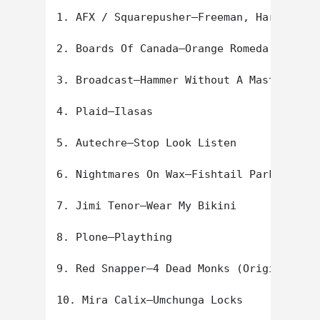
1. AFX / Squarepusher–Freeman, Hardy & Wi
2. Boards Of Canada–Orange Romeda

3. Broadcast–Hammer Without A Master

4. Plaid–Ilasas

5. Autechre–Stop Look Listen

6. Nightmares On Wax–Fishtail Parker

7. Jimi Tenor–Wear My Bikini

8. Plone–Plaything

9. Red Snapper–4 Dead Monks (Original Dem
10. Mira Calix–Umchunga Locks
