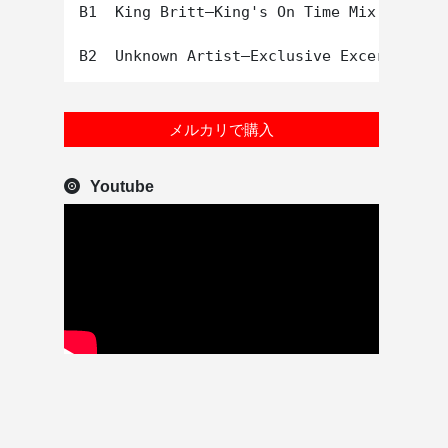
B1  King Britt–King's On Time Mix

メルカリで購入
Youtube