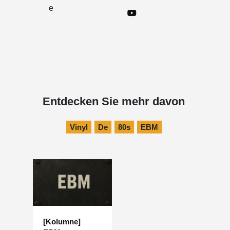
e
Entdecken Sie mehr davon
Vinyl
De
80s
EBM
[Kolumne]