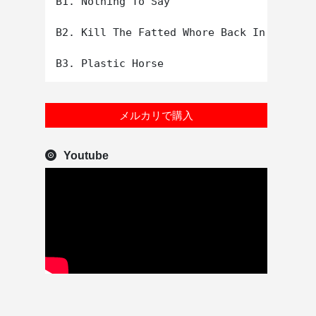
B1. Nothing To Say

B2. Kill The Fatted Whore Back In Labrado
メルカリで購入
Youtube