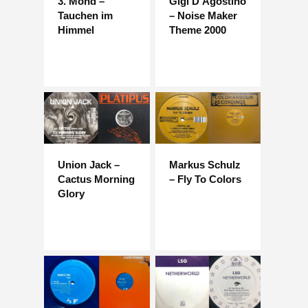
3. Mond –
Gigi D'Agostino
Tauchen im
– Noise Maker
Himmel
Theme 2000
Union Jack –
Markus Schulz
Cactus Morning
– Fly To Colors
Glory