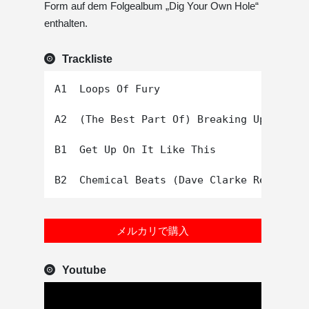
Form auf dem Folgealbum „Dig Your Own Hole“
enthalten.
Trackliste
A1  Loops Of Fury

A2  (The Best Part Of) Breaking Up

B1  Get Up On It Like This

メルカリで購入
Youtube