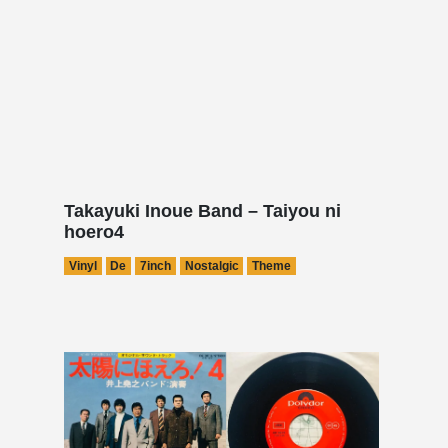
Takayuki Inoue Band – Taiyou ni
hoero4
Vinyl
De
7inch
Nostalgic
Theme