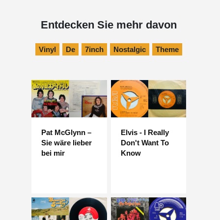
Entdecken Sie mehr davon
Vinyl
De
7inch
Nostalgic
Theme
Pat McGlynn –
Elvis - I Really
Sie wäre lieber
Don't Want To
bei mir
Know