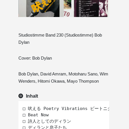
Studiostimme Band 230 (Studiostimme) Bob
Dylan
Cover: Bob Dylan
Bob Dylan, David Amram, Motoharu Sano, Wim
Wenders, Hitomi Okawa, Mayo Thompson
Inhalt
□ 吠える Poetry Vibrations ビートニクからラ
□ Beat Now

□ 詩人としてのディラン

□ ディランと息子たち
