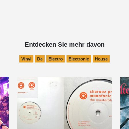
Entdecken Sie mehr davon
Vinyl
De
Electro
Electronic
House