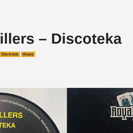
illers – Discoteka
Electronic
House