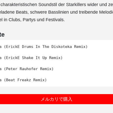
charakteristischen Soundstil der Starkillers wider und ze
ladene Beats, schwere Basslinien und treibende Melodie
tel in Clubs, Partys und Festivals.
te
a (ErickE Drums In The Diskoteka Remix)

a (ErickE Shake It Up Remix)

a (Peter Rauhofer Remix)

メルカリで購入