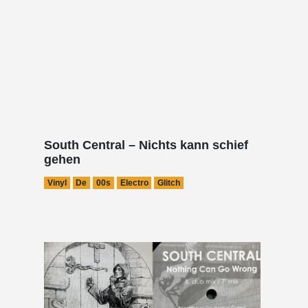
South Central – Nichts kann schief
gehen
Vinyl
De
00s
Electro
Glitch